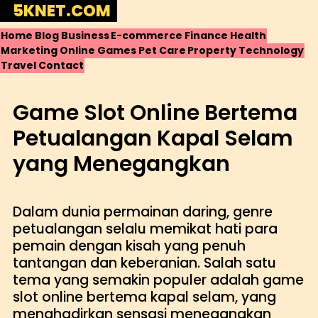
Skip
5KNET.COM
to
Home
Blog
Business
E-commerce
Finance
Health
content
Marketing
Online Games
Pet Care
Property
Technology
Travel
Contact
Game Slot Online Bertema
Petualangan Kapal Selam
yang Menegangkan
Dalam dunia permainan daring, genre
petualangan selalu memikat hati para
pemain dengan kisah yang penuh
tantangan dan keberanian. Salah satu
tema yang semakin populer adalah game
slot online bertema kapal selam, yang
menghadirkan sensasi menegangkan