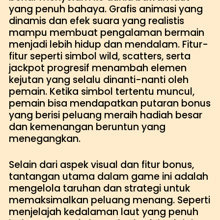
yang penuh bahaya. Grafis animasi yang
dinamis dan efek suara yang realistis
mampu membuat pengalaman bermain
menjadi lebih hidup dan mendalam. Fitur-
fitur seperti simbol wild, scatters, serta
jackpot progresif menambah elemen
kejutan yang selalu dinanti-nanti oleh
pemain. Ketika simbol tertentu muncul,
pemain bisa mendapatkan putaran bonus
yang berisi peluang meraih hadiah besar
dan kemenangan beruntun yang
menegangkan.
Selain dari aspek visual dan fitur bonus,
tantangan utama dalam game ini adalah
mengelola taruhan dan strategi untuk
memaksimalkan peluang menang. Seperti
menjelajah kedalaman laut yang penuh