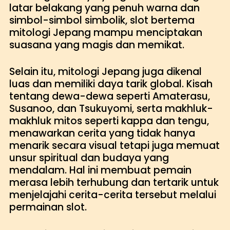
latar belakang yang penuh warna dan
simbol-simbol simbolik, slot bertema
mitologi Jepang mampu menciptakan
suasana yang magis dan memikat.
Selain itu, mitologi Jepang juga dikenal
luas dan memiliki daya tarik global. Kisah
tentang dewa-dewa seperti Amaterasu,
Susanoo, dan Tsukuyomi, serta makhluk-
makhluk mitos seperti kappa dan tengu,
menawarkan cerita yang tidak hanya
menarik secara visual tetapi juga memuat
unsur spiritual dan budaya yang
mendalam. Hal ini membuat pemain
merasa lebih terhubung dan tertarik untuk
menjelajahi cerita-cerita tersebut melalui
permainan slot.