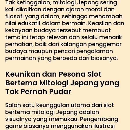
Tak ketinggalan, mitologi Jepang sering
kali dikaitkan dengan ajaran moral dan
filosofi yang dalam, sehingga menambah
nilai edukatif dalam bermain. Keaslian dan
kekayaan budaya tersebut membuat
tema ini tetap relevan dan selalu menarik
perhatian, baik dari kalangan penggemar
budaya maupun pencari pengalaman
permainan yang berbeda dari biasanya.
Keunikan dan Pesona Slot
Bertema Mitologi Jepang yang
Tak Pernah Pudar
Salah satu keunggulan utama dari slot
bertema mitologi Jepang adalah
visualnya yang memukau. Pengembang
game biasanya menggunakan ilustrasi